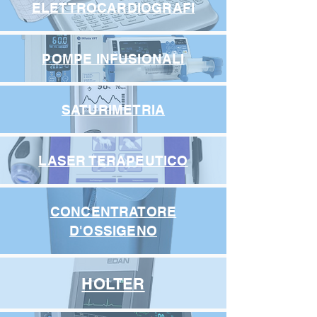
ELETTROCARDIOGRAFI
POMPE INFUSIONALI
SATURIMETRIA
LASER TERAPEUTICO
CONCENTRATORE
D'OSSIGENO
HOLTER