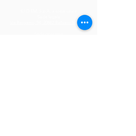
S.I.D.EM. S.p.A. a socio unico
Sede legale
Via Bergamo, 94, 20882 Bellusco MB Italy
Sede operativa
Via S. Crispino, 30, 35129 Padova PD Italy
T:
+39 039 606771
F: +39 039 6883289
P.IVA 00833160963 (VAT)
C.F. e Iscrizione Registro Imprese n.
06664600159
Codice Etico
di S.I.D.EM. S.p.A.
Politica per la Qualità
e la Conformità
Regolatoria
Politica della Responsabilità Sociale
SA8000:2014
Politica della Qualità
UNI/PdR 125:2022
Certificato
DIN EN ISO 13485:2016
Certificato
UNI EN ISO 9001: 2015
Certificato
UNI/PdR 125:2022
EMAIL