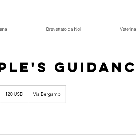
ana
Brevettato da Noi
Veterina
ple's Guidan
120
dollari
120 USD
Via Bergamo
statunitensi