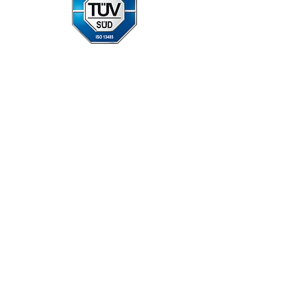
mspa.it
legalmail.it