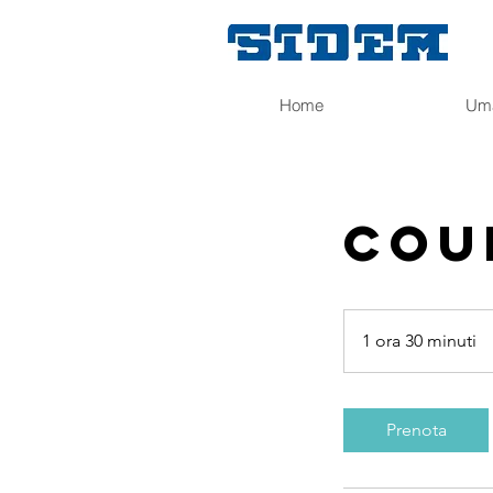
Home
Um
Cou
1 ora 30 minuti
1
o
r
3
Prenota
0
m