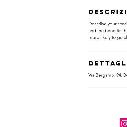
i
n
Descriz
u
t
Describe your servi
i
and the benefits th
more likely to go 
Dettagl
Via Bergamo, 94, Be