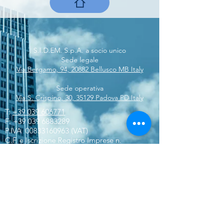
S.I.D.EM. S.p.A. a socio unico
Sede legale
Via Bergamo, 94, 20882 Bellusco MB Italy
Sede operativa
Via S. Crispino, 30, 35129 Padova PD Italy
T:
+39 039 606771
F: +39 039 6883289
P.IVA 00833160963 (VAT)
C.F. e Iscrizione Registro Imprese n.
06664600159
Codice Etico
di S.I.D.EM. S.p.A.
Politica per la Qualità
e la Conformità
Regolatoria
Politica della Responsabilità Sociale
SA8000:2014
Politica della Qualità
UNI/PdR 125:2022
Certificato
DIN EN ISO 13485:2016