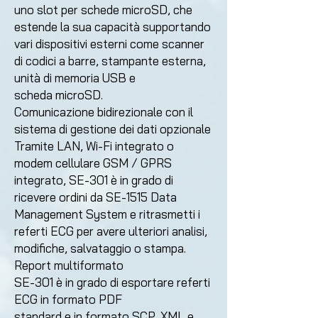
uno slot per schede
microSD, che
estende la sua capacità supportando
vari
dispositivi esterni come scanner
di codici a barre,
stampante esterna,
unità di memoria USB e
scheda
microSD.
Comunicazione bidirezionale con il
sistema di gestione dei
dati opzionale
Tramite LAN, Wi-Fi integrato o
modem cellulare GSM /
GPRS
integrato, SE-301 è in grado di
ricevere ordini da
SE-1515 Data
Management System e ritrasmetti i
referti
ECG per avere ulteriori analisi,
modifiche, salvataggio o
stampa.
Report multiformato
SE-301 è in grado di esportare referti
ECG in formato PDF
standard e in formato SCP, XML e