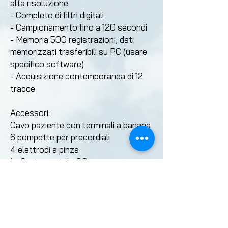
alta risoluzione
- Completo di filtri digitali
- Campionamento fino a 120 secondi
- Memoria 500 registrazioni, dati
memorizzati
trasferibili su PC (usare
specifico software)
- Acquisizione contemporanea di 12
tracce
Accessori:
Cavo paziente con terminali a banana
6 pompette per precordiali
4 elettrodi a pinza
1 - Carta a rotolo 80 mm
1- Alimentatore
Fusibile
Manuale d'uso in Italiano
Batteria al litio ricaricabile
Opzione: INTERPRETAZIONE